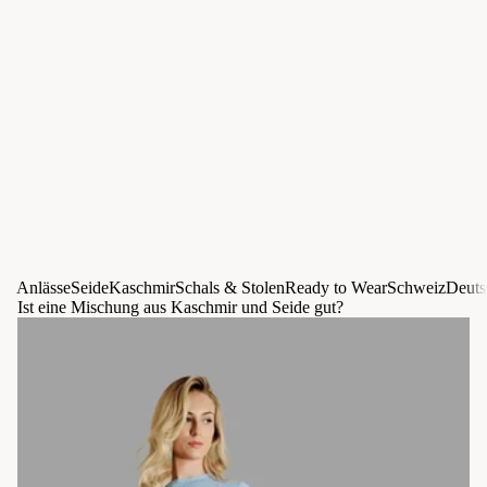
Anlässe
Seide
Kaschmir
Schals & Stolen
Ready to Wear
Schweiz
Deuts
Ist eine Mischung aus Kaschmir und Seide gut?