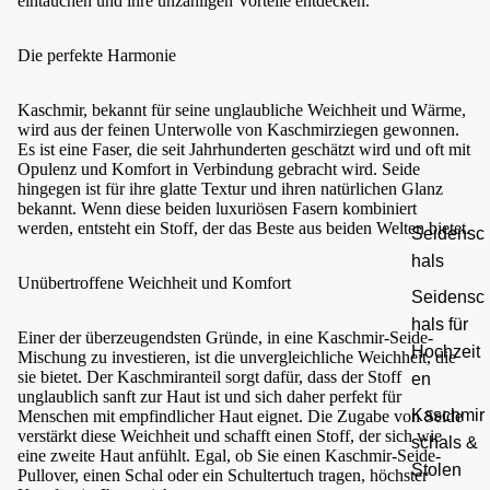
eintauchen und ihre unzähligen Vorteile entdecken.
Die perfekte Harmonie
Kaschmir, bekannt für seine unglaubliche Weichheit und Wärme,
wird aus der feinen Unterwolle von Kaschmirziegen gewonnen.
Es ist eine Faser, die seit Jahrhunderten geschätzt wird und oft mit
Opulenz und Komfort in Verbindung gebracht wird. Seide
hingegen ist für ihre glatte Textur und ihren natürlichen Glanz
bekannt. Wenn diese beiden luxuriösen Fasern kombiniert
werden, entsteht ein Stoff, der das Beste aus beiden Welten bietet.
Seidensc
hals
Unübertroffene Weichheit und Komfort
Seidensc
hals für
Einer der überzeugendsten Gründe, in eine Kaschmir-Seide-
Hochzeit
Mischung zu investieren, ist die unvergleichliche Weichheit, die
sie bietet. Der Kaschmiranteil sorgt dafür, dass der Stoff
en
unglaublich sanft zur Haut ist und sich daher perfekt für
Kaschmir
Menschen mit empfindlicher Haut eignet. Die Zugabe von Seide
verstärkt diese Weichheit und schafft einen Stoff, der sich wie
schals &
eine zweite Haut anfühlt. Egal, ob Sie einen Kaschmir-Seide-
Stolen
Pullover, einen Schal oder ein Schultertuch tragen, höchster