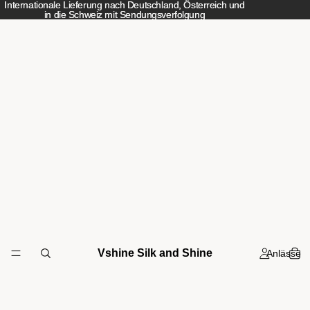
Internationale Lieferung nach Deutschland, Österreich und
Internationale Lieferung nach Deutschland, Österreich und
in die Schweiz mit Sendungsverfolgung
in die Schweiz mit Sendungsverfolgung
Vshine Silk and Shine
Anlässe