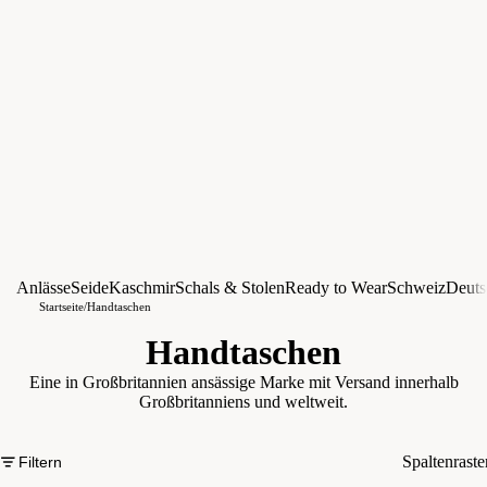
Anlässe
Seide
Kaschmir
Schals & Stolen
Ready to Wear
Schweiz
Deuts
Startseite
/
Handtaschen
Handtaschen
Eine in Großbritannien ansässige Marke mit Versand innerhalb
Großbritanniens und weltweit.
Spaltenraste
Filtern