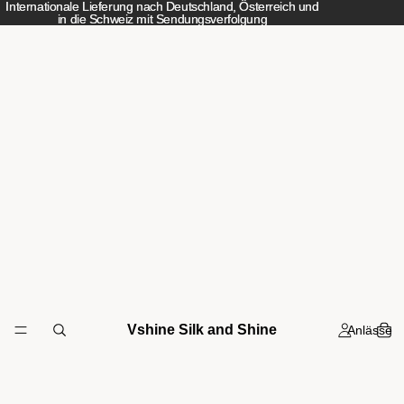
Internationale Lieferung nach Deutschland, Österreich und
Internationale Lieferung nach Deutschland, Österreich und
in die Schweiz mit Sendungsverfolgung
in die Schweiz mit Sendungsverfolgung
Vshine Silk and Shine
Anlässe