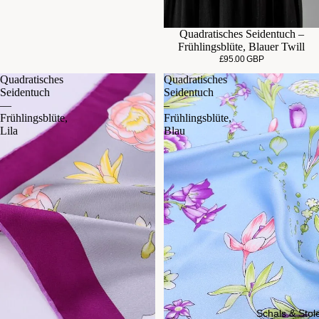
Quadratisches Seidentuch –
Frühlingsblüte, Blauer Twill
£95.00 GBP
Quadratisches
Quadratisches
Seidentuch
Seidentuch
—
–
Frühlingsblüte,
Frühlingsblüte,
Lila
Blau
Schals & Stol