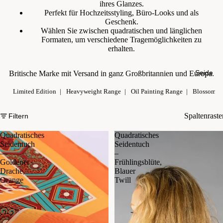
ihres Glanzes.
Perfekt für Hochzeitsstyling, Büro-Looks und als
Geschenk.
Wählen Sie zwischen quadratischen und länglichen
Formaten, um verschiedene Tragemöglichkeiten zu
erhalten.
Seide
Britische Marke mit Versand in ganz Großbritannien und Europa.
Limited Edition
Heavyweight Range
Oil Painting Range
Blossom R
Spaltenraste
Filtern
Quadratisches
Quadratisches
Seidentuch
Seidentuch
—
–
Goldener
Frühlingsblüte,
Drache,
Blauer
Orange
Twill