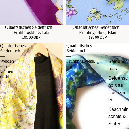
Quadratisches Seidentuch —
Quadratisches Seidentuch –
Frühlingsblüte, Lila
Frühlingsblüte, Blau
£95.00 GBP
£95.00 GBP
Quadratisches
Quadratisches
Seidentuch
Seidentuch
—
—
Weiden
Frühlingswiese,
Seidensc
von
Grün
hals
Vétheuil,
Gold
Seidensc
hals für
Hochzeit
en
Kaschmir
schals &
Stolen