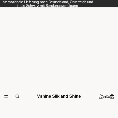
Internationale Lieferung nach Deutschland, Österreich und
Internationale Lieferung nach Deutschland, Österreich und
in die Schweiz mit Sendungsverfolgung
in die Schweiz mit Sendungsverfolgung
Vshine Silk and Shine
Anlässe