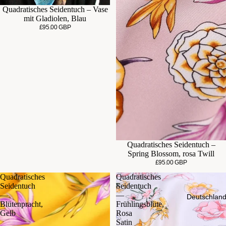
Quadratisches Seidentuch – Vase
mit Gladiolen, Blau
£95.00 GBP
Quadratisches Seidentuch –
Spring Blossom, rosa Twill
£95.00 GBP
Quadratisches
Quadratisches
Seidentuch
Seidentuch
—
—
Deutschlan
Blütenpracht,
Frühlingsblüte,
Gelb
Rosa
Satin