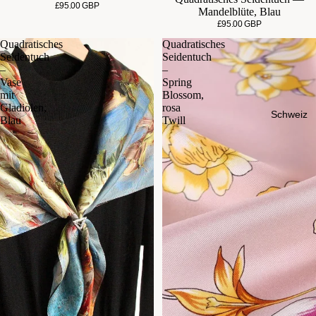
£95.00 GBP
Mandelblüte, Blau
£95.00 GBP
Quadratisches
Quadratisches
Seidentuch
Seidentuch
–
–
Vase
Spring
mit
Blossom,
Gladiolen,
rosa
Schweiz
Blau
Twill