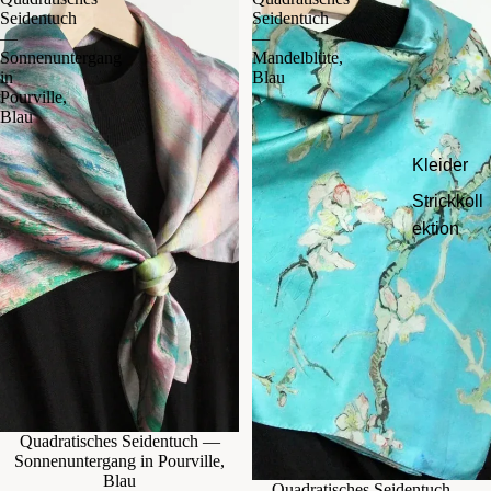
Seidentuch
Seidentuch
—
—
Sonnenuntergang
Mandelblüte,
in
Blau
Pourville,
Blau
Kleider
Strickkoll
ektion
Quadratisches Seidentuch —
Sonnenuntergang in Pourville,
Blau
Quadratisches Seidentuch —