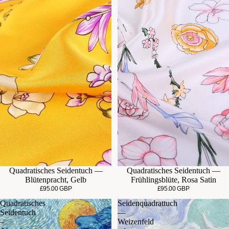
Quadratisches Seidentuch —
Quadratisches Seidentuch —
Blütenpracht, Gelb
Frühlingsblüte, Rosa Satin
£95.00 GBP
£95.00 GBP
Quadratisches
Seidenquadrattuch
Seidentuch
—
–
Weizenfeld