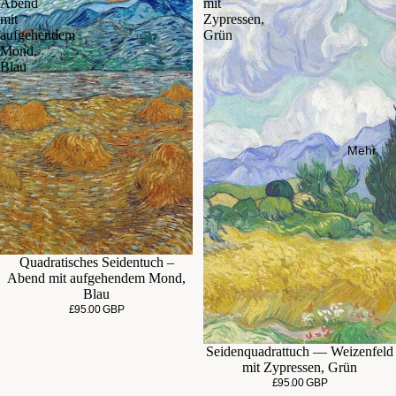
Abend
mit
mit
Zypressen,
aufgehendem
Grün
Mond,
Blau
Mehr
Quadratisches Seidentuch –
Abend mit aufgehendem Mond,
Blau
£95.00 GBP
Seidenquadrattuch — Weizenfeld
mit Zypressen, Grün
£95.00 GBP