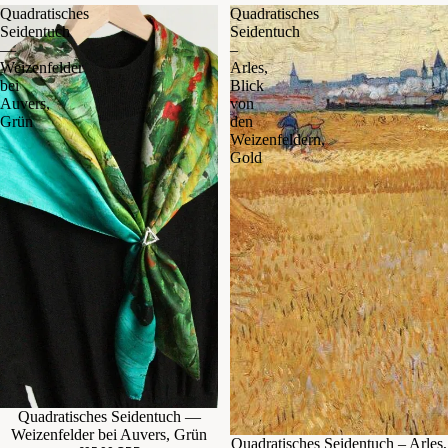
Quadratisches
Quadratisches
Seidentuch
Seidentuch
—
–
Weizenfelder
Arles,
bei
Blick
Auvers,
von
Grün
den
Weizenfeldern,
Gold
Quadratisches Seidentuch —
Weizenfelder bei Auvers, Grün
Quadratisches Seidentuch – Arles,