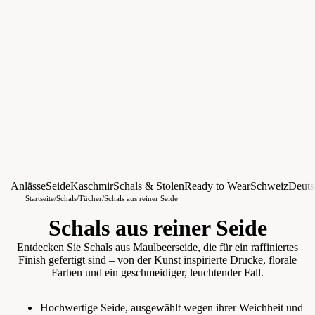
Anlässe
Seide
Kaschmir
Schals & Stolen
Ready to Wear
Schweiz
Deuts
Startseite
/
Schals/Tücher
/
Schals aus reiner Seide
Schals aus reiner Seide
Entdecken Sie Schals aus Maulbeerseide, die für ein raffiniertes
Finish gefertigt sind – von der Kunst inspirierte Drucke, florale
Farben und ein geschmeidiger, leuchtender Fall.
Hochwertige Seide, ausgewählt wegen ihrer Weichheit und