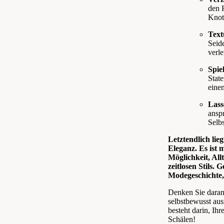
den 
Knot
Text
Seid
verle
Spie
State
einen
Lass
ansp
Selbs
Letztendlich lieg
Eleganz. Es ist 
Möglichkeit, Al
zeitlosen Stils.
Modegeschichte,
Denken Sie daran
selbstbewusst au
besteht darin, Ihr
Schälen!