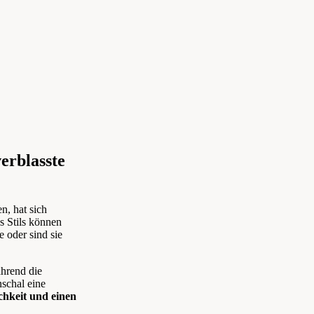
erblasste
en,
hat sich
 Stils
können
e
oder sind sie
hrend die
nschal eine
ichkeit und einen