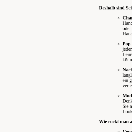
Deshalb sind Se
Cham
Hand
oder
Hand
Pop 
jedem
Leinw
könn
Nach
langl
ein g
verle
Mod
Denk
Sie 
Look
Wie rockt man al
Verz