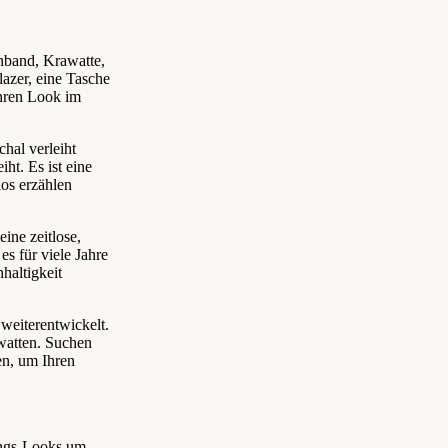
rnband,
Krawatte,
lazer,
eine Tasche
Ihren Look im
hal verleiht
iht.
Es ist eine
los erzählen
eine zeitlose,
es für viele Jahre
haltigkeit
 weiterentwickelt.
watten.
Suchen
en, um Ihren
rungs-Looks um