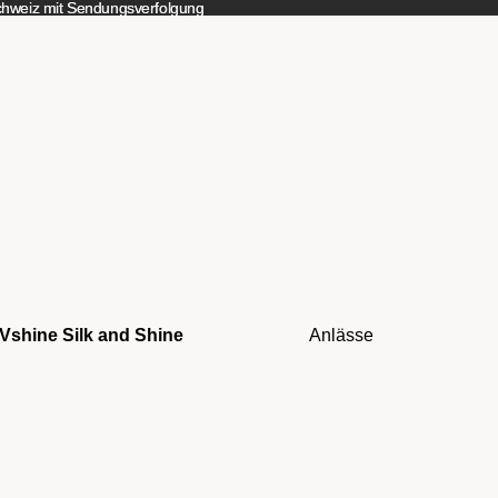
Schweiz mit Sendungsverfolgung
Schweiz mit Sendungsverfolgung
Vshine Silk and Shine
Anlässe