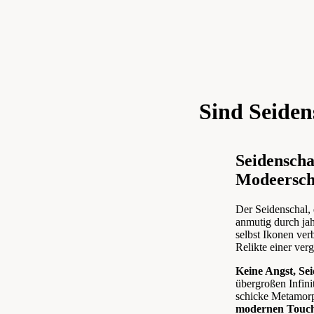
Sind Seide
Seidenscha
Modeersch
Der Seidenschal,
anmutig durch ja
selbst Ikonen ver
Relikte einer ve
Keine Angst, Se
übergroßen Infini
schicke Metamor
modernen Touc