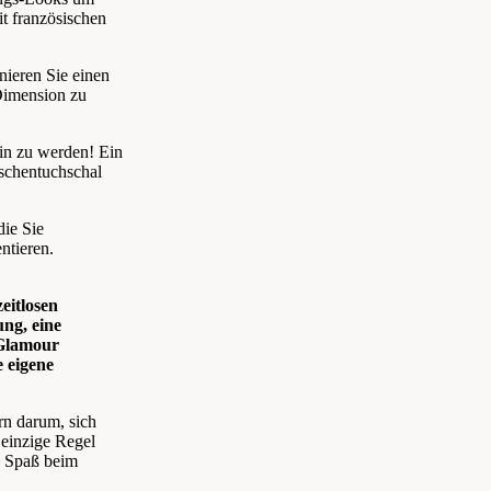
t französischen
ieren Sie einen
Dimension zu
ein zu werden!
Ein
aschentuchschal
ie Sie
ntieren.
zeitlosen
ung, eine
 Glamour
e eigene
rn darum, sich
 einzige Regel
l Spaß beim