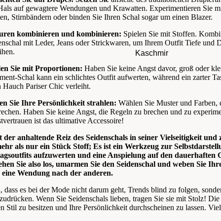
Hals
auf gewagtere Wendungen und Krawatten.
Experimentieren Sie mi
en,
Stirnbändern
oder binden Sie Ihren Schal sogar um einen Blazer.
uren kombinieren und kombinieren:
Spielen Sie mit Stoffen.
Kombin
enschal mit Leder,
Jeans
oder Strickwaren, um Ihrem Outfit Tiefe und 
ihen.
Kaschmir
len Sie mit Proportionen:
Haben Sie keine Angst davor, groß oder kl
ment-Schal kann ein schlichtes Outfit aufwerten,
während ein zarter T
 Hauch Pariser Chic verleiht.
en Sie Ihre Persönlichkeit strahlen:
Wählen Sie Muster und Farben, d
rechen.
Haben Sie keine Angst, die Regeln zu brechen und zu experime
tvertrauen ist das ultimative Accessoire!
t der anhaltende Reiz des Seidenschals in seiner Vielseitigkeit und 
mehr als nur ein Stück Stoff; Es ist ein Werkzeug zur Selbstdarstell
ltagsoutfits aufzuwerten und eine Anspielung auf den dauerhaften
 Gehen Sie also los, umarmen Sie den Seidenschal und weben Sie Ihr
 eine Wendung nach der anderen.
, dass
es bei der Mode nicht darum geht, Trends blind zu folgen,
sonde
szudrücken.
Wenn Sie Seidenschals lieben,
tragen Sie sie mit Stolz!
Die
en Stil zu besitzen und Ihre Persönlichkeit durchscheinen zu lassen.
Vie