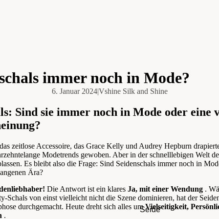
nschals immer noch in Mode?
6. Januar 2024
|
Vshine Silk and Shine
ls: Sind sie immer noch in Mode oder eine v
einung?
das zeitlose Accessoire, das Grace Kelly und Audrey Hepburn drapiert
hrzehntelange Modetrends gewoben.
Aber in der schnelllebigen Welt des
blassen.
Es bleibt
also
die Frage:
Sind Seidenschals immer noch in Mod
rgangenen Ära?
idenliebhaber!
Die Antwort ist ein klares
Ja, mit einer Wendung
.
Wä
ty-Schals von einst vielleicht nicht die Szene dominieren,
hat der Seide
phose durchgemacht.
Heute
dreht sich alles um
Vielseitigkeit, Persönl
Seide
h
.