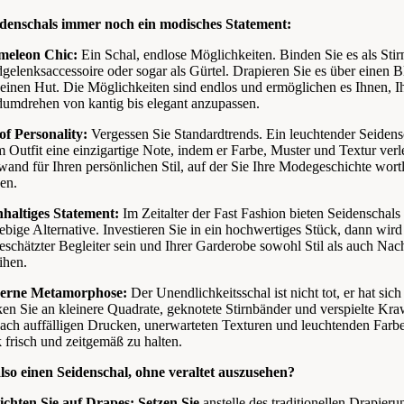
idenschals immer noch ein modisches Statement:
eleon Chic:
Ein Schal,
endlose Möglichkeiten.
Binden Sie es als Sti
gelenksaccessoire
oder sogar als Gürtel.
Drapieren Sie es über einen B
 einen Hut.
Die Möglichkeiten sind endlos und
ermöglichen es Ihnen, 
umdrehen von kantig bis elegant anzupassen.
of Personality:
Vergessen Sie Standardtrends.
Ein leuchtender Seidensc
 Outfit eine einzigartige Note, indem
er Farbe,
Muster
und Textur verle
and für Ihren persönlichen Stil,
auf der Sie Ihre Modegeschichte wort
en.
haltiges Statement:
Im Zeitalter der Fast Fashion
bieten Seidenschals 
ebige Alternative.
Investieren Sie in ein hochwertiges Stück,
dann wird 
eschätzter Begleiter sein und
Ihrer Garderobe sowohl Stil als auch Nach
ihen.
erne Metamorphose:
Der Unendlichkeitsschal ist nicht tot,
er hat sich
en Sie an kleinere Quadrate,
geknotete Stirnbänder
und verspielte Kra
nach auffälligen Drucken,
unerwarteten Texturen
und leuchtenden Farb
 frisch und zeitgemäß zu halten.
so einen Seidenschal, ohne veraltet auszusehen?
ichten Sie auf Drapes: Setzen Sie
anstelle des traditionellen Drapie