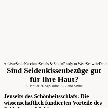
Anlässe
Seide
Kaschmir
Schals & Stolen
Ready to Wear
Schweiz
Deuts
Sind Seidenkissenbezüge gut
für Ihre Haut?
6. Januar 2024
|
Vshine Silk and Shine
Jenseits des Schönheitsschlafs: Die
wissenschaftlich fundierten Vorteile des