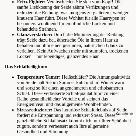
Frizz Fighter:
Verabschieden Sie sich vom Kopf! Die
sanfte Liebkosung der Seide zähmt Verfilzungen und
reduziert die Reibung, was morgens zu glatterem, weniger
krausem Haar führt. Diese Wohltat für alle Haartypen ist
besonders wohltuend für empfindliche Locken und
behandelte Strähnen.
Glanzverstärker:
Durch die Minimierung der Reibung
trägt Seide dazu bei, ätherische Öle in Ihrem Haar zu
behalten und ihm einen gesunden, natürlichen Glanz zu
verleihen. Kein Aufwachen mehr mit stumpfen, trockenen
Locken – nur lebendiges, glänzendes Haar.
Das Schlafheiligtum:
Temperature Tamer:
Heißschläfer? Die Atmungsaktivität
von Seide hält Sie im Sommer kühl und im Winter warm
und sorgt so für einen angenehmeren und erholsameren
Schlaf. Diese verbesserte Schlafqualität führt zu einer
Reihe gesundheitlicher Vorteile und steigert das
Energieniveau und das allgemeine Wohlbefinden.
Stressreduzierer:
Das luxuriöse Schlaferlebnis auf Seide
Kaschmir
fördert die Entspannung und reduziert Stress. Dieser
ganzheitliche Schlafansatz kommt nicht nur Ihrer Schönheit
zugute, sondern verbessert auch Ihre allgemeine
Gesundheit und Stimmung.