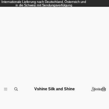
Internationale Lieferung nach Deutschland, Österreich und
Internationale Lieferung nach Deutschland, Österreich und
in die Schweiz mit Sendungsverfolgung
in die Schweiz mit Sendungsverfolgung
Vshine Silk and Shine
Anlässe