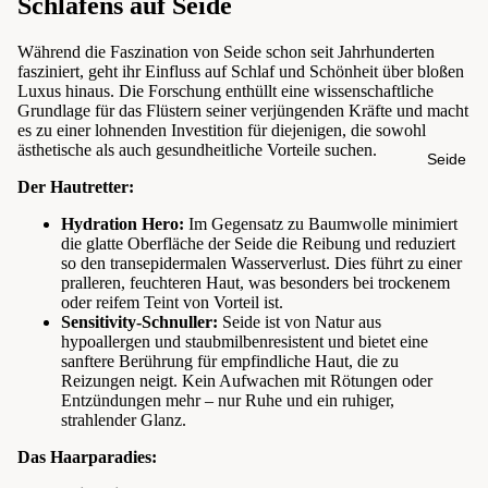
Schlafens auf Seide
Während die Faszination von Seide schon seit Jahrhunderten
fasziniert, geht ihr Einfluss auf Schlaf und Schönheit über bloßen
Luxus hinaus. Die Forschung enthüllt eine wissenschaftliche
Grundlage für das Flüstern seiner verjüngenden Kräfte und macht
es zu einer lohnenden Investition für diejenigen, die sowohl
ästhetische als auch gesundheitliche Vorteile suchen.
Seide
Der Hautretter:
Hydration Hero:
Im Gegensatz zu Baumwolle minimiert
die glatte Oberfläche der Seide die Reibung und reduziert
so den transepidermalen Wasserverlust. Dies führt zu einer
pralleren, feuchteren Haut, was besonders bei trockenem
oder reifem Teint von Vorteil ist.
Sensitivity-Schnuller:
Seide ist von Natur aus
hypoallergen und staubmilbenresistent und bietet eine
sanftere Berührung für empfindliche Haut, die zu
Reizungen neigt. Kein Aufwachen mit Rötungen oder
Entzündungen mehr – nur Ruhe und ein ruhiger,
strahlender Glanz.
Das Haarparadies: