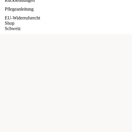
Rücksendungen
Pflegeanleitung
EU-Widerrufsrecht
Shop
Schweiz
Deutschland
Unsere Versprechen
Schweiz
Widerrufsrecht
AGB
Datenschutzerklärung
Shipping Policy
AGB
Privacy Policy
Versand
Cookie Policy
Kontaktinformationen
Facebook
Instagram
Pinterest
Geschäftsbedingungen und Richtlinien