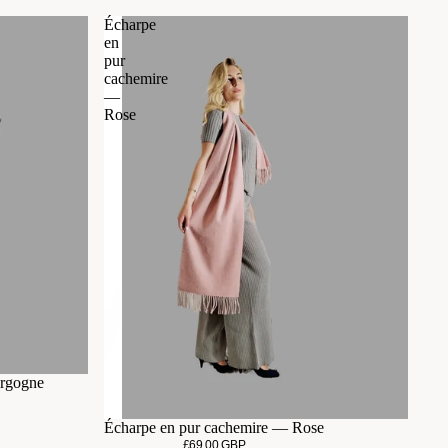
Écharpe
en
pur
cachemire
—
Rose
rgogne
Écharpe en pur cachemire — Rose
£69.00 GBP