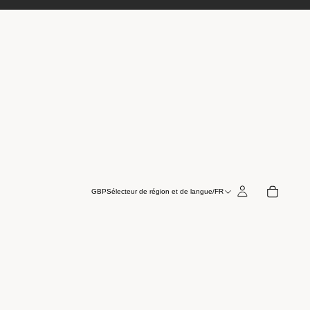
GBP
Sélecteur de région et de langue
/
FR