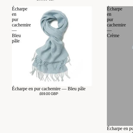
Écharpe
Écharpe
en
en
pur
pur
cachemire
cachemire
—
—
Bleu
Crème
pâle
Épuisé
Écharpe en pur cachemire — Bleu pâle
£69.00 GBP
Écharpe en p