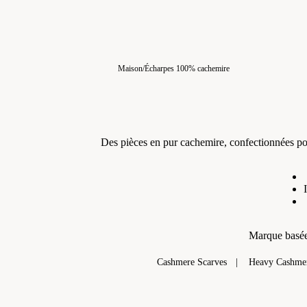
Maison
/
Écharpes 100% cachemire
Des pièces en pur cachemire, confectionnées po
Marque basée
Cashmere Scarves
Heavy Cashme