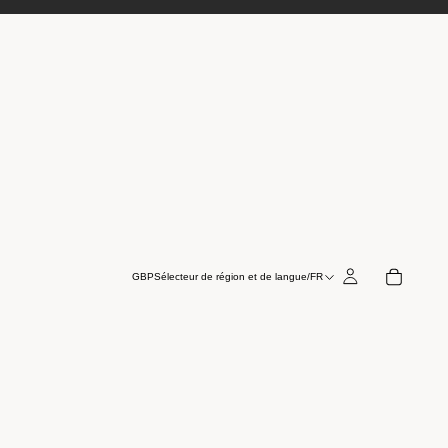
GBP
Sélecteur de région et de langue
/
FR