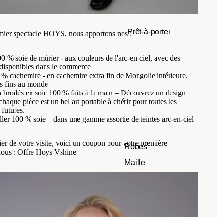
Prêt-à-porter
emier spectacle HOYS, nous apportons nos :
00 % soie de mûrier
- aux couleurs de l'arc-en-ciel, avec des
 disponibles dans le commerce
 % cachemire
- en cachemire extra fin de Mongolie intérieure,
us fins au monde
 brodés en soie 100 % faits à la main
– Découvrez un design
chaque pièce est un bel art portable à chérir pour toutes les
 futures.
iller 100 % soie
– dans une gamme assortie de teintes arc-en-ciel
er de votre visite, voici un coupon pour votre première
Robes
us : Offre Hoys Vshine.
Maille